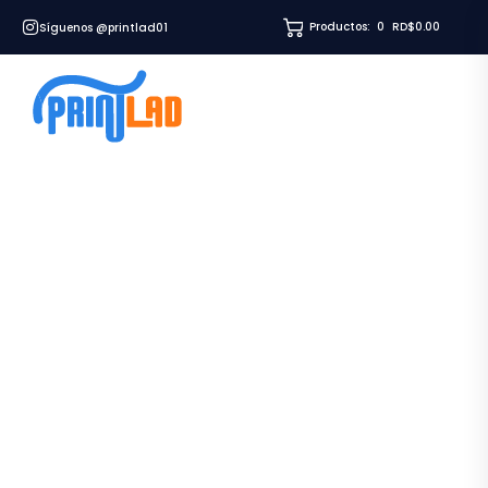
Productos:
0
RD$0.00
Síguenos @printlad01