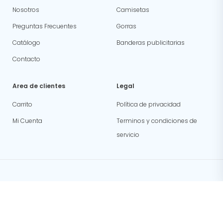
Nosotros
Camisetas
Preguntas Frecuentes
Gorras
Catálogo
Banderas publicitarias
Contacto
Area de clientes
Legal
Carrito
Política de privacidad
Mi Cuenta
Terminos y condiciones de
servicio
Copyright ©
2023
PrintLad. Todos los derechos reservados.
Web
Design Made by
Booming
🚀