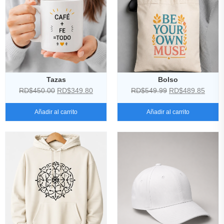
Tazas
Bolso
RD$
450.00
RD$
349.80
RD$
549.99
RD$
489.85
Añadir al carrito
Añadir al carrito