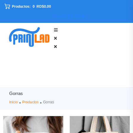
Productos:
0
RD$0.00
Síguenos @printlad01
Gorras
Inicio
Productos
Gorras