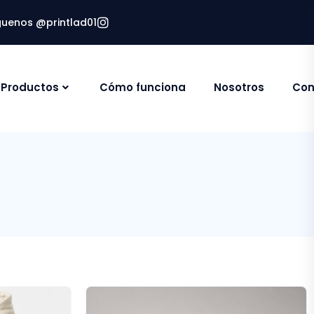
guenos @printlad01
Productos
Cómo funciona
Nosotros
Con