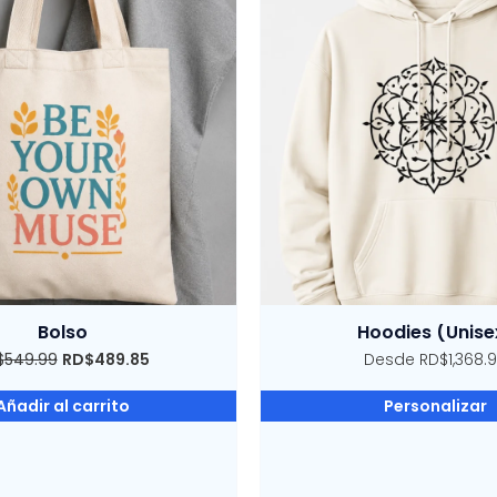
Bolso
Hoodies (Unise
$
549.99
RD$
489.85
Desde RD$1,368.
Añadir al carrito
Personalizar