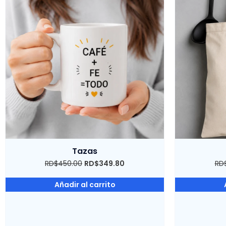
Tazas
RD$
450.00
RD$
349.80
RD
Añadir al carrito